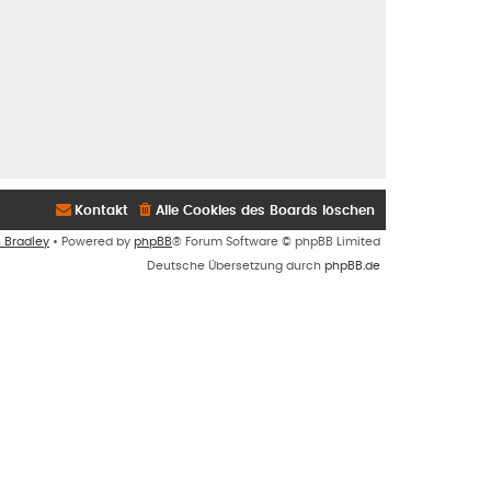
Kontakt
Alle Cookies des Boards löschen
n Bradley
• Powered by
phpBB
® Forum Software © phpBB Limited
Deutsche Übersetzung durch
phpBB.de