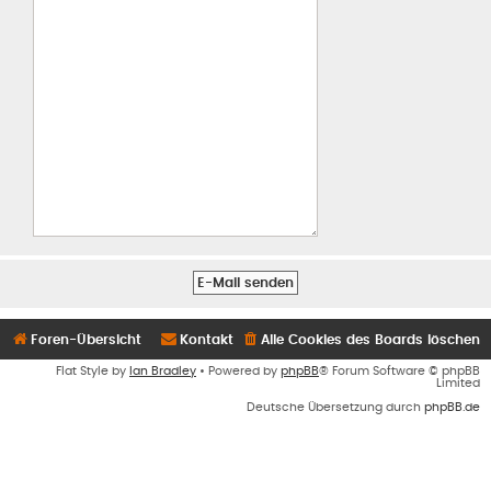
Foren-Übersicht
Kontakt
Alle Cookies des Boards löschen
Flat Style by
Ian Bradley
• Powered by
phpBB
® Forum Software © phpBB
Limited
Deutsche Übersetzung durch
phpBB.de